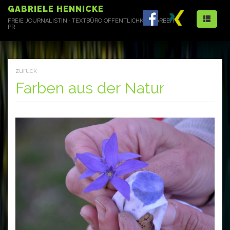
GABRIELE HENNICKE
FREIE JOURNALISTIN · TEXTBÜRO
ÖFFENTLICHKEITSARBEIT &
PR
zurück
Farben aus der Natur