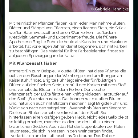
Mit heimischen Pflanzen färben kann jeder. Man nehme Blüten,
Blätter und Stängel von Pflanzen, einen flachen Stein, ein Stück
weißen Baumwollstoff und einen Weinkorken – außerdem
Kreativität, Sammel- und Experimentierfreude. Die frühere
Apothekerin Brigitte Fuhr, die heute als Künstlerin und Musikerin
arbeitet, hat vor einigen Jahren damit begonnen, sich mit Farben
zu beschäftigen. Das Material für ihre Farbspielereien findet sie
auf jedem Spaziergang in der Natur.
Mit Pflanzensaft färben
Immergrün zum Beispiel. Violette Blüten hat diese Pflanze, die
sich an den Böschungen der Weinberge rund um Ihringen am
Kaiserstuhl findet. Brigitte Fuhr legt eine der fünfblättrigen
Blüten auf den flachen Stein, umhüllt den Korken mit dem Stoff
und verreibt die Blüten mit dem Korken. Der violette
Pflanzensaft der Blüte färbt einen kräftig violetten Farbtupfer auf
den Stoff. „So einfach ist das. Das können wir mit allen Blüten
und natürlich auch mit Blättern machen“, sagt Brigitte Fuhr und
bückt sich nach den sattgelben Löwenzahnblüten am Wegrand.
Die festen Blüten zerreibt sie direkt auf dem Stoff. Sie
hinterlassen einen kräftigen gelben Fleck. Nicht jedes Gelb bleibt
so kräftig erhalten, manches oxidiert an der Luft zu einem
bräunlichen Gelbton. Auch das Rot der Lippenblüten der Roten
Taubnessel, die sich in Massen in den Weinbergen findet,
verfärbt sich an der Luft rasch ins Rotbraune. Das Rot der