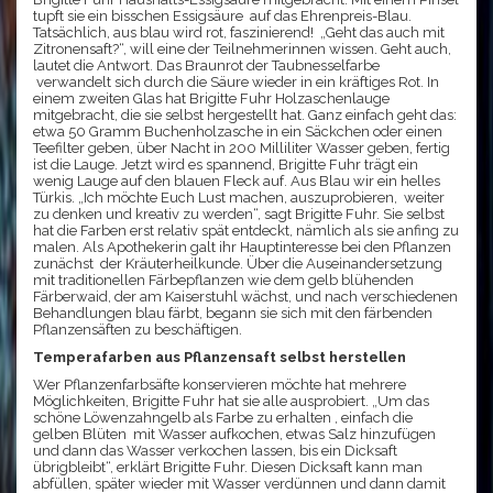
tupft sie ein bisschen Essigsäure auf das Ehrenpreis-Blau.
Tatsächlich, aus blau wird rot, faszinierend! „Geht das auch mit
Zitronensaft?“, will eine der Teilnehmerinnen wissen. Geht auch,
lautet die Antwort. Das Braunrot der Taubnesselfarbe
verwandelt sich durch die Säure wieder in ein kräftiges Rot. In
einem zweiten Glas hat Brigitte Fuhr Holzaschenlauge
mitgebracht, die sie selbst hergestellt hat. Ganz einfach geht das:
etwa 50 Gramm Buchenholzasche in ein Säckchen oder einen
Teefilter geben, über Nacht in 200 Milliliter Wasser geben, fertig
ist die Lauge. Jetzt wird es spannend, Brigitte Fuhr trägt ein
wenig Lauge auf den blauen Fleck auf. Aus Blau wir ein helles
Türkis. „Ich möchte Euch Lust machen, auszuprobieren, weiter
zu denken und kreativ zu werden“, sagt Brigitte Fuhr. Sie selbst
hat die Farben erst relativ spät entdeckt, nämlich als sie anfing zu
malen. Als Apothekerin galt ihr Hauptinteresse bei den Pflanzen
zunächst der Kräuterheilkunde. Über die Auseinandersetzung
mit traditionellen Färbepflanzen wie dem gelb blühenden
Färberwaid, der am Kaiserstuhl wächst, und nach verschiedenen
Behandlungen blau färbt, begann sie sich mit den färbenden
Pflanzensäften zu beschäftigen.
Temperafarben aus Pflanzensaft selbst herstellen
Wer Pflanzenfarbsäfte konservieren möchte hat mehrere
Möglichkeiten, Brigitte Fuhr hat sie alle ausprobiert. „Um das
schöne Löwenzahngelb als Farbe zu erhalten , einfach die
gelben Blüten mit Wasser aufkochen, etwas Salz hinzufügen
und dann das Wasser verkochen lassen, bis ein Dicksaft
übrigbleibt“, erklärt Brigitte Fuhr. Diesen Dicksaft kann man
abfüllen, später wieder mit Wasser verdünnen und dann damit