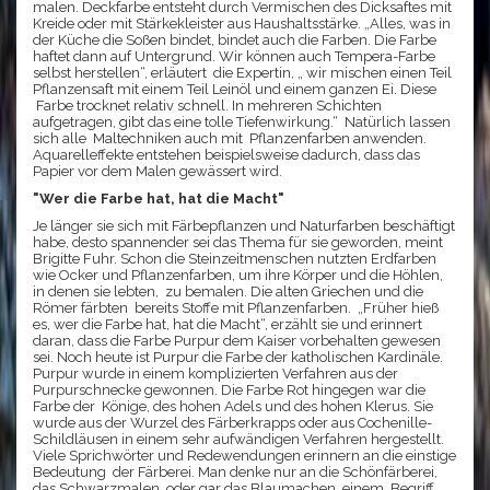
malen. Deckfarbe entsteht durch Vermischen des Dicksaftes mit
Kreide oder mit Stärkekleister aus Haushaltsstärke. „Alles, was in
der Küche die Soßen bindet, bindet auch die Farben. Die Farbe
haftet dann auf Untergrund. Wir können auch Tempera-Farbe
selbst herstellen“, erläutert die Expertin, „ wir mischen einen Teil
Pflanzensaft mit einem Teil Leinöl und einem ganzen Ei. Diese
Farbe trocknet relativ schnell. In mehreren Schichten
aufgetragen, gibt das eine tolle Tiefenwirkung.“ Natürlich lassen
sich alle Maltechniken auch mit Pflanzenfarben anwenden.
Aquarelleffekte entstehen beispielsweise dadurch, dass das
Papier vor dem Malen gewässert wird.
"Wer die Farbe hat, hat die Macht"
Je länger sie sich mit Färbepflanzen und Naturfarben beschäftigt
habe, desto spannender sei das Thema für sie geworden, meint
Brigitte Fuhr. Schon die Steinzeitmenschen nutzten Erdfarben
wie Ocker und Pflanzenfarben, um ihre Körper und die Höhlen,
in denen sie lebten, zu bemalen. Die alten Griechen und die
Römer färbten bereits Stoffe mit Pflanzenfarben. „Früher hieß
es, wer die Farbe hat, hat die Macht“, erzählt sie und erinnert
daran, dass die Farbe Purpur dem Kaiser vorbehalten gewesen
sei. Noch heute ist Purpur die Farbe der katholischen Kardinäle.
Purpur wurde in einem komplizierten Verfahren aus der
Purpurschnecke gewonnen. Die Farbe Rot hingegen war die
Farbe der Könige, des hohen Adels und des hohen Klerus. Sie
wurde aus der Wurzel des Färberkrapps oder aus Cochenille-
Schildläusen in einem sehr aufwändigen Verfahren hergestellt.
Viele Sprichwörter und Redewendungen erinnern an die einstige
Bedeutung der Färberei. Man denke nur an die Schönfärberei,
das Schwarzmalen, oder gar das Blaumachen, einem Begriff