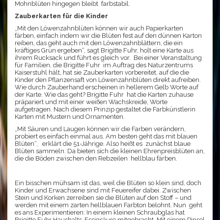
Mohnblüten hingegen bleibt farbstabil.
Zauberkarten für die Kinder
„Mit den Löwenzahnblüten können wir auch Papierkarten
färben, einfach indem wir die Blüten fest auf den dünnen Karton
reiben, das geht auch mit den Löwenzahnblättern, die ein
kräftiges Grün ergeben“, sagt Brigitte Fuhr, holt eine Karte aus
ihrem Rucksack und führt es gleich vor. Bei einer Veranstaltung
für Familien, die Brigitte Fuhr im Auftrag des Naturzentrums
Kaiserstuhl hält, hat sie Zauberkarten vorbereitet, auf die die
Kinder den Pflanzensaft von Löwenzahnblüten direkt aufreiben.
Wie durch Zauberhand erscheinen in hellerem Gelb Worte auf
der Karte. Wie das geht? Brigitte Fuhr hat die Karten zuhause
präpariert und mit einer weißen Wachskreide, Worte
aufgetragen. Nach diesem Prinzip gestaltet die Farbkünstlerin
Karten mit Mustern und Ornamenten.
„Mit Säuren und Laugen können wir die Farben verändern,
probiert es einfach einmal aus. Am besten geht das mit blauen
Blüten“, erklärt die 51-Jährige. Also heißt es zunächst blaue
Blüten sammeln. Da bieten sich die kleinen Ehrenpreisblüten an,
die die Böden zwischen den Rebzeilen hellblau färben.
Ein bisschen mühsam ist das, weil die Blüten so klein sind, doch
Kinder und Erwachsene sind mit Feuereifer dabei. Zwischen
Stein und Korken zerreiben sie die Blüten auf den Stoff – und
werden mit einem zarten hellblauen Farbton belohnt. Nun geht
es ans Experimentieren: In einem kleinen Schraubglas hat
Brigitte Fuhr Haushalts-Essigsäure mitgebracht. Mit einem Pinsel